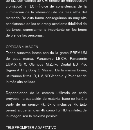
de luz, con valores de CRI (Índice de reproducción
cromática) y TLCI (Índice de consistencia de la
iluminación de la televisión) de los mas altos del
mercado. De esta forma conseguimos un muy alta
consistencia de los colores y excelente fidelidad de
los tonos, especialmente importante en los tonos
de piel de las personas.
ÓPTICAS e IMAGEN
Todas nuestras lentes son de la gama PREMIUM
de cada marca. Panasonic LEICA, Panasonic
LUMIX G X, Olympus M.Zuiko Digital ED Pro,
Sigma ART y Sony G Master. De la misma forma,
utilizamos filtros IR, UV, ND Variable y Polarizar de
la más alta calidad.
Dependiendo de la cámara utilizada en cada
proyecto, la captación de material base se hará a
partir de un sensor 4k, 6k o inclusive 7k. Esto
permitirá que tanto en 4k como FullHD la nitidez de
la imagen sea la máxima posible.
TELEPROMPTER ADAPTATIVO